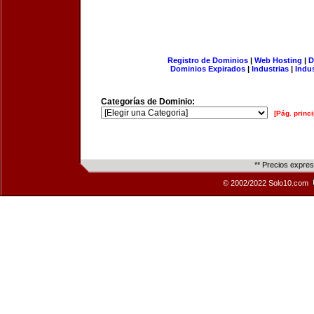
Registro de Dominios
|
Web Hosting
|
D
Dominios Expirados
|
Industrias
|
Indu
Categorías de Dominio:
[Pág. princi
** Precios expre
© 2002/2022 Solo10.com