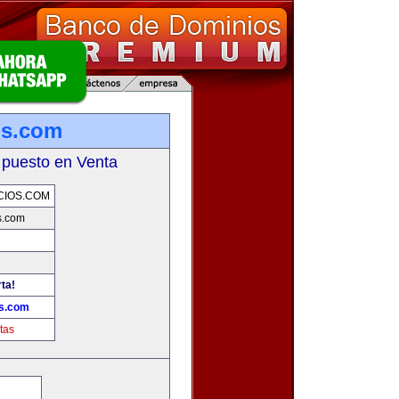
os.com
 puesto en Venta
CIOS.COM
s.com
rta!
os.com
tas