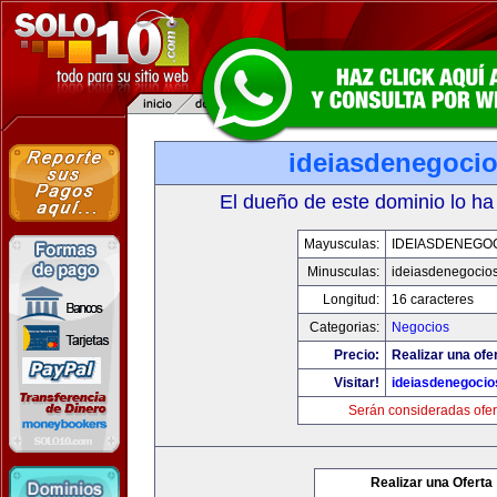
ideiasdenegoci
El dueño de este dominio lo ha
Mayusculas:
IDEIASDENEGO
Minusculas:
ideiasdenegocio
Longitud:
16 caracteres
Categorias:
Negocios
Precio:
Realizar una ofe
Visitar!
ideiasdenegoci
Serán consideradas ofer
Realizar una Oferta