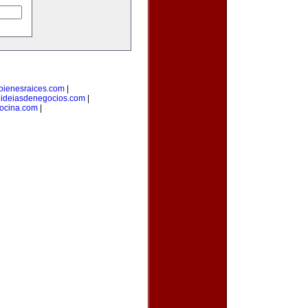
bienesraices.com
|
|
ideiasdenegocios.com
|
cocina.com
|